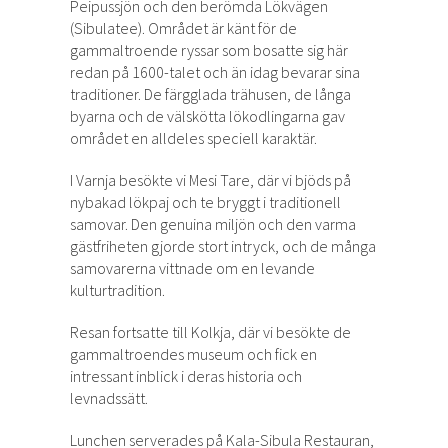
Peipussjön och den berömda Lökvägen
(Sibulatee). Området är känt för de
gammaltroende ryssar som bosatte sig här
redan på 1600-talet och än idag bevarar sina
traditioner. De färgglada trähusen, de långa
byarna och de välskötta lökodlingarna gav
området en alldeles speciell karaktär.
I Varnja besökte vi Mesi Tare, där vi bjöds på
nybakad lökpaj och te bryggt i traditionell
samovar. Den genuina miljön och den varma
gästfriheten gjorde stort intryck, och de många
samovarerna vittnade om en levande
kulturtradition.
Resan fortsatte till Kolkja, där vi besökte de
gammaltroendes museum och fick en
intressant inblick i deras historia och
levnadssätt.
Lunchen serverades på Kala-Sibula Restauran,