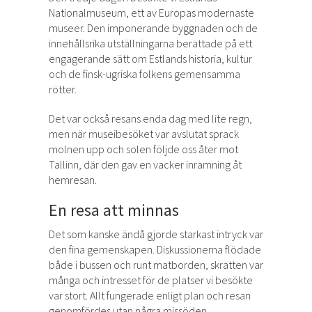
Nationalmuseum, ett av Europas modernaste
museer. Den imponerande byggnaden och de
innehållsrika utställningarna berättade på ett
engagerande sätt om Estlands historia, kultur
och de finsk-ugriska folkens gemensamma
rötter.
Det var också resans enda dag med lite regn,
men när museibesöket var avslutat sprack
molnen upp och solen följde oss åter mot
Tallinn, där den gav en vacker inramning åt
hemresan.
En resa att minnas
Det som kanske ändå gjorde starkast intryck var
den fina gemenskapen. Diskussionerna flödade
både i bussen och runt matborden, skratten var
många och intresset för de platser vi besökte
var stort. Allt fungerade enligt plan och resan
genomfördes utan några missöden.