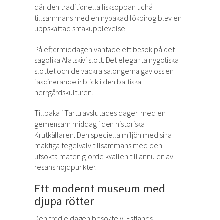
där den traditionella fisksoppan uchá
tillsammans med en nybakad lökpirog blev en
uppskattad smakupplevelse.
På eftermiddagen väntade ett besök på det
sagolika Alatskivi slott. Det eleganta nygotiska
slottet och de vackra salongerna gav oss en
fascinerande inblick i den baltiska
herrgårdskulturen.
Tillbaka i Tartu avslutades dagen med en
gemensam middag i den historiska
Krutkällaren. Den speciella miljön med sina
mäktiga tegelvalv tillsammans med den
utsökta maten gjorde kvällen till ännu en av
resans höjdpunkter.
Ett modernt museum med
djupa rötter
Den tredje dagen besökte vi Estlands