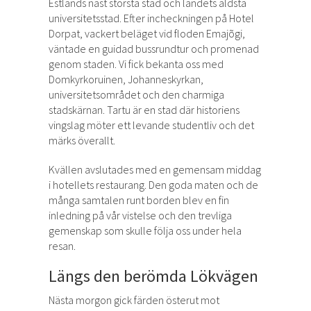
Estlands näst största stad och landets äldsta
universitetsstad. Efter incheckningen på Hotel
Dorpat, vackert beläget vid floden Emajõgi,
väntade en guidad bussrundtur och promenad
genom staden. Vi fick bekanta oss med
Domkyrkoruinen, Johanneskyrkan,
universitetsområdet och den charmiga
stadskärnan. Tartu är en stad där historiens
vingslag möter ett levande studentliv och det
märks överallt.
Kvällen avslutades med en gemensam middag
i hotellets restaurang. Den goda maten och de
många samtalen runt borden blev en fin
inledning på vår vistelse och den trevliga
gemenskap som skulle följa oss under hela
resan.
Längs den berömda Lökvägen
Nästa morgon gick färden österut mot