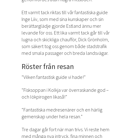
Ett varmt tack riktas till vår fantastiska guide
Inge Liiv, som med sina kunskaper och sin
berättarglädje gjorde Estland ännu mer
levande för oss. Ett lika varmt tack går till vår
lugna och skickliga chaufför, Dick Grönholm,
som säkert tog oss genom både stadstrafik
med smala passager och breda landsvägar.
Röster från resan
“Vilken fantastisk guide vi hade!”
“Fisksoppan i Kolkja var överraskande god –
och lökpirogen likaså!”
“Fantastiska medresenärer och en härlig
gemenskap under hela resan.”
Tre dagar går fort när man trivs. Vi reste hem
med många nya intryck, fina minnen och