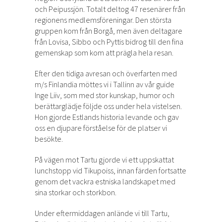
och Peipussjön. Totalt deltog 47 resenärer från
regionens medlemsföreningar. Den största
gruppen kom från Borgå, men även deltagare
från Lovisa, Sibbo och Pyttis bidrog till den fina
gemenskap som kom att prägla hela resan.
Efter den tidiga avresan och överfarten med
m/s Finlandia möttes vi i Tallinn av vår guide
Inge Liiv, som med stor kunskap, humor och
berättarglädje följde oss under hela vistelsen.
Hon gjorde Estlands historia levande och gav
oss en djupare förståelse för de platser vi
besökte.
På vägen mot Tartu gjorde vi ett uppskattat
lunchstopp vid Tikupoiss, innan färden fortsatte
genom det vackra estniska landskapet med
sina storkar och storkbon.
Under eftermiddagen anlände vi till Tartu,